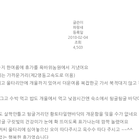
글쓴이
파랑새
등록일
2018-02-04
조회
4,503
까지 한여름에 휴가를 욕바위농원에서 지냈어요
리는 가까운거리(제2영동고속도로 이용)
되고 울타리안에 개울까지 있어서 더운여름 복잡한곳 가서 북적대지 않고
그고 수박 먹고 밥도 개울에서 먹고 낮잠시간엔 숙소에서 뒹굴뒹굴 바닥
도 살짝만틀고 뒹굴거리던 황토타일맨바닥의 개운함을 잊을 수가 없네요 
얼굴 구릿빛의 건강미가 눈에 확 뜨이도록 표가나는데 깜짝 놀랬어요
씨 울타리에 심어놓으신 오이 따다주시고 옥수수 따다 주시고 ~~^^
없는 행복한 휴가였습니다