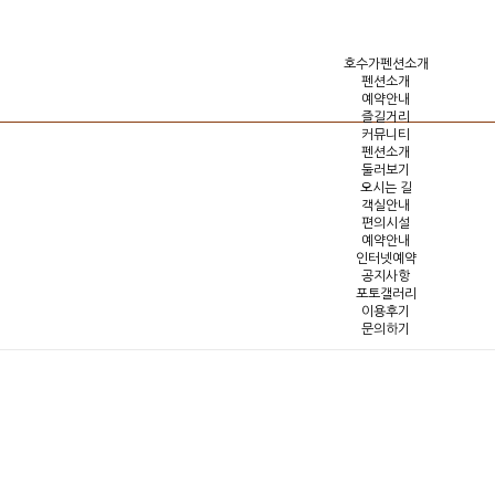
호수가펜션소개
펜션소개
예약안내
즐길거리
커뮤니티
펜션소개
둘러보기
오시는 길
객실안내
편의시설
예약안내
인터넷예약
공지사항
포토갤러리
이용후기
문의하기