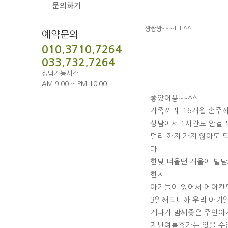
문의하기
짱짱짱~~~!!! ^^
예약문의
010.3710.7264
033.732.7264
상담가능시간 :
AM 9:00 ~ PM 10:00
좋았어용~~^^
가족끼리 16개월 손주
성남에서 1시간도 안걸
멀리 까지 가지 않아도 
다
한낮 더울땐 개울에 발담
한지
아기들이 있어서 에어컨
3일째되니까 우리 아기
게다가 맘씨좋은 주인아저
지난여름휴가는 잊을 수